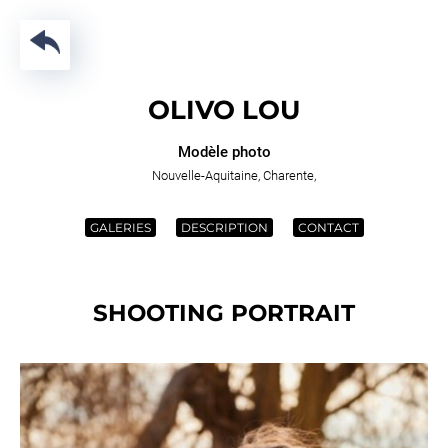
Passer
au
contenu
OLIVO LOU
Modèle photo
Nouvelle-Aquitaine
Charente
GALERIES
DESCRIPTION
CONTACT
SHOOTING PORTRAIT