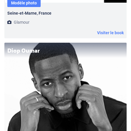
Modèle photo
Seine-et-Marne, France
Glamour
Visiter le book
Diop Oumar