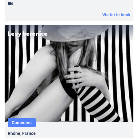
--
Visiter le book
Levy berenice
Comédien
Rhône, France