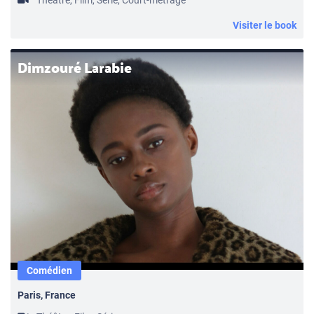
Théâtre, Film, Série, Court-métrage
Visiter le book
Dimzouré Larabie
Comédien
Paris, France