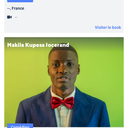
--, France
--
Visiter le book
Makila Kupesa Jocerand
Comédien