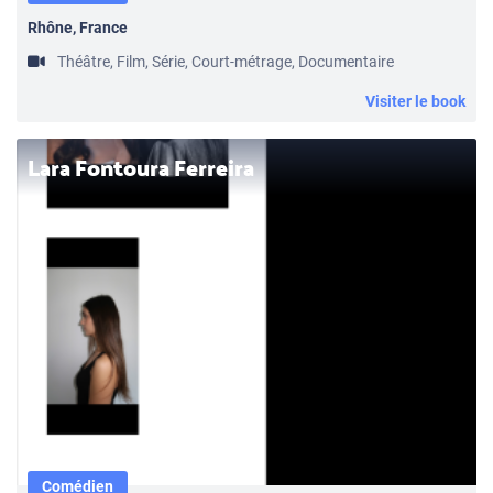
Rhône, France
Théâtre, Film, Série, Court-métrage, Documentaire
Visiter le book
Lara Fontoura Ferreira
Comédien